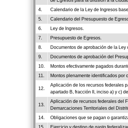
de Egresos para la difusión a la ciuda
4.
Calendario de la Ley de Ingresos bas
5.
Calendario del Presupuesto de Egres
6.
Ley de Ingresos.
7.
Presupuesto de Egresos.
8.
Documentos de aprobación de la Ley 
9.
Documentos de aprobación del Presu
10.
Montos efectivamente pagados durante
11.
Montos plenamente identificados por o
Aplicación de los recursos federales p
12.
apartado B, fracción II, inciso a) y c) d
Aplicación de recursos federales del 
13.
Demarcaciones Territoriales del Dist
14.
Obligaciones que se pagan o garantiz
15.
Ejercicio y destino de gasto federaliza