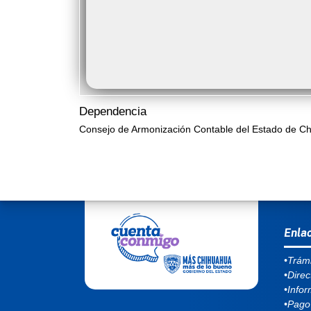
Dependencia
Consejo de Armonización Contable del Estado de C
MEN
Enla
•Trámi
•Direc
•Infor
•Pago