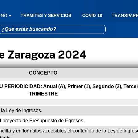
GACIÓN PRINCIPAL
RNO
TRÁMITES Y SERVICIOS
COVID-19
TRANSPAR
de Zaragoza 2024
Pasar al contenido principal
CONCEPTO
IODICIDAD: Anual (A), Primer (1), Segundo (2), Tercer (
TRIMESTRE
e la Ley de Ingresos.
el proyecto de Presupuesto de Egresos.
cilla y en formatos accesibles el contenido de la Ley de Ingre