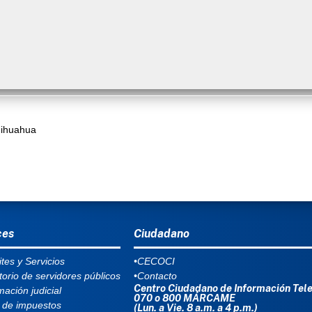
hihuahua
Ú DEL PIE
ces
Ciudadano
tes y Servicios
•CECOCI
torio de servidores públicos
•Contacto
Centro Ciudadano de Información Tel
mación judicial
070 o 800 MÁRCAME
 de impuestos
(Lun. a Vie. 8 a.m. a 4 p.m.)