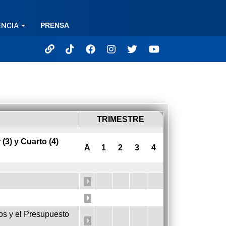
ENCIA
PRENSA
TRIMESTRE
3) y Cuarto (4)
A
1
2
3
4
sos y el Presupuesto