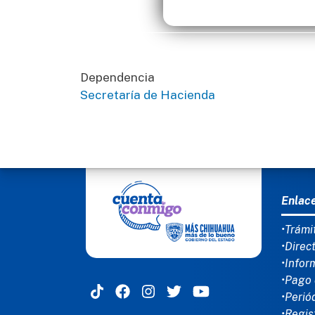
Dependencia
Secretaría de Hacienda
MEN
Enlac
•Trámi
•Direc
•Infor
•Pago 
•Perió
•Regis