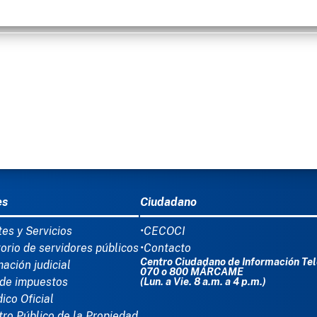
Ú DEL PIE
es
Ciudadano
tes y Servicios
•CECOCI
torio de servidores públicos
•Contacto
Centro Ciudadano de Información Tel
mación judicial
070 o 800 MÁRCAME
de impuestos
(Lun. a Vie. 8 a.m. a 4 p.m.)
dico Oficial
tro Público de la Propiedad