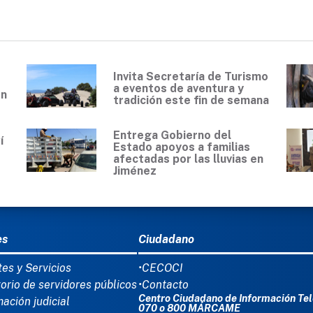
Invita Secretaría de Turismo
a eventos de aventura y
en
tradición este fin de semana
Entrega Gobierno del
í
Estado apoyos a familias
0
afectadas por las lluvias en
Jiménez
Ú DEL PIE
es
Ciudadano
tes y Servicios
•CECOCI
torio de servidores públicos
•Contacto
Centro Ciudadano de Información Tel
mación judicial
070 o 800 MÁRCAME