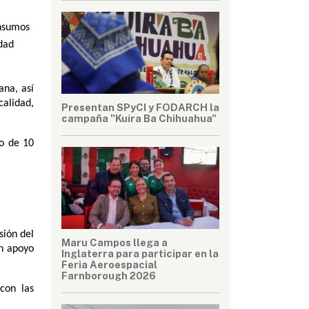
nsumos 
ad 
na, así 
alidad, 
Presentan SPyCI y FODARCH la
campaña "Kuíra Ba Chihuahua"
o de 10 
ión del 
Maru Campos llega a
n apoyo 
Inglaterra para participar en la
Feria Aeroespacial
Farnborough 2026
on las 