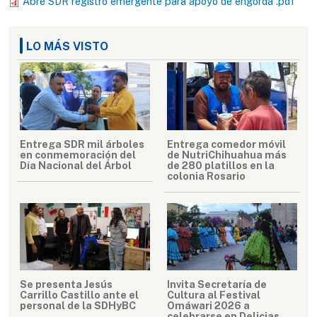
Abre SDR registro emergente para apoyo de engorda .pdf
LO MÁS VISTO
Entrega SDR mil árboles
Entrega comedor móvil
en conmemoración del
de NutriChihuahua más
Día Nacional del Árbol
de 280 platillos en la
colonia Rosario
Se presenta Jesús
Invita Secretaría de
Carrillo Castillo ante el
Cultura al Festival
personal de la SDHyBC
Omáwari 2026 a
celebrarse en Delicias