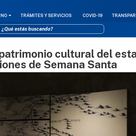
GACIÓN PRINCIPAL
RNO
TRÁMITES Y SERVICIOS
COVID-19
TRANSPAR
 patrimonio cultural del est
Pasar al contenido principal
ciones de Semana Santa