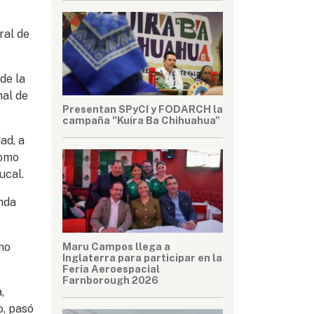
ral de
de la
nal de
Presentan SPyCI y FODARCH la
campaña "Kuíra Ba Chihuahua"
ad, a
como
ucal.
nda
Maru Campos llega a
mo
Inglaterra para participar en la
Feria Aeroespacial
Farnborough 2026
,
o, pasó