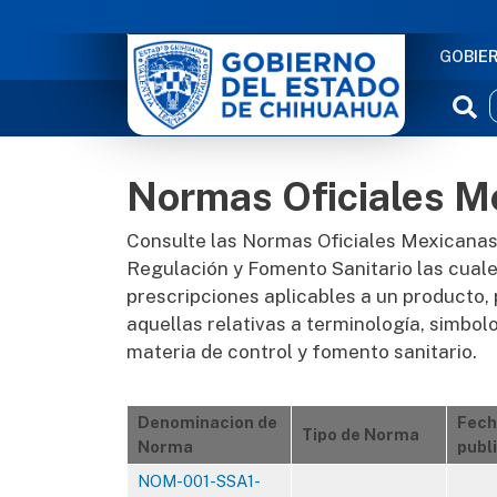
NAVE
GOBIE
Normas Oficiales M
Consulte las Normas Oficiales Mexicanas
Regulación y Fomento Sanitario las cuales
prescripciones aplicables a un producto, 
aquellas relativas a terminología, simbol
materia de control y fomento sanitario.
Denominacion de
Fech
Tipo de Norma
Norma
publ
NOM-001-SSA1-