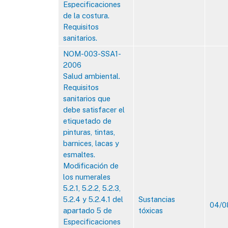
Especificaciones
de la costura.
Requisitos
sanitarios.
NOM-003-SSA1-
2006
Salud ambiental.
Requisitos
sanitarios que
debe satisfacer el
etiquetado de
pinturas, tintas,
barnices, lacas y
esmaltes.
Modificación de
los numerales
5.2.1, 5.2.2, 5.2.3,
5.2.4 y 5.2.4.1 del
Sustancias
04/0
apartado 5 de
tóxicas
Especificaciones