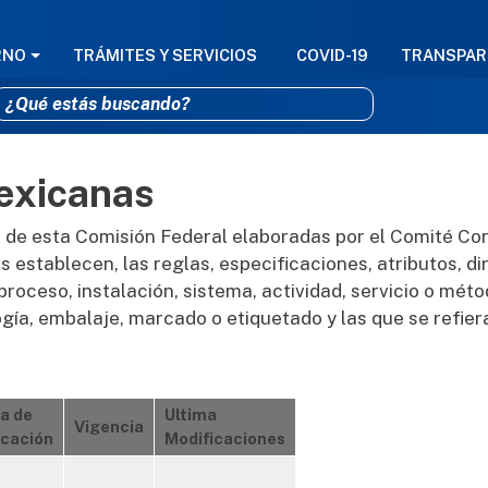
GACIÓN PRINCIPAL
RNO
TRÁMITES Y SERVICIOS
COVID-19
TRANSPAR
exicanas
Pasar al contenido principal
 de esta Comisión Federal elaboradas por el Comité Con
 establecen, las reglas, especificaciones, atributos, dir
proceso, instalación, sistema, actividad, servicio o mé
ogía, embalaje, marcado o etiquetado y las que se refie
a de
Ultima
Vigencia
icación
Modificaciones