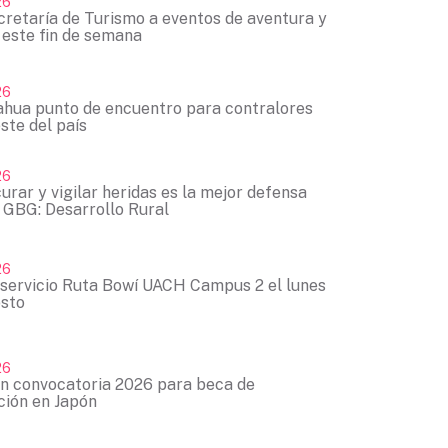
26
cretaría de Turismo a eventos de aventura y
 este fin de semana
26
ahua punto de encuentro para contralores
ste del país
26
curar y vigilar heridas es la mejor defensa
 GBG: Desarrollo Rural
26
servicio Ruta Bowí UACH Campus 2 el lunes
osto
26
n convocatoria 2026 para beca de
ción en Japón