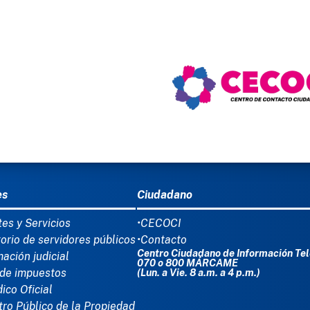
06/08/20
Entrega 
afectadas
Ver mas...
Ú DEL PIE
es
Ciudadano
tes y Servicios
•CECOCI
torio de servidores públicos
•Contacto
Centro Ciudadano de Información Tel
mación judicial
070 o 800 MÁRCAME
de impuestos
(Lun. a Vie. 8 a.m. a 4 p.m.)
dico Oficial
tro Público de la Propiedad