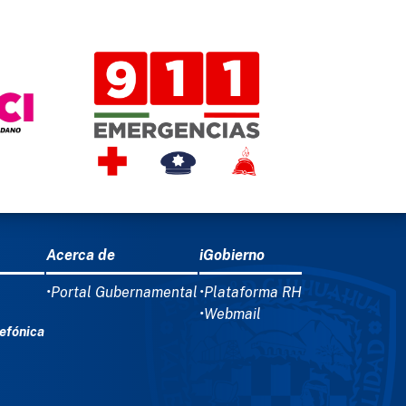
26
Gobierno del Estado apoyos a familias
 por las lluvias en Jiménez
Acerca de
iGobierno
•Portal Gubernamental
•Plataforma RH
•Webmail
efónica