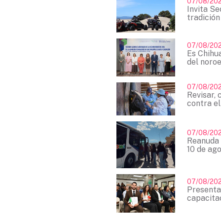
07/08/20
Invita Se
tradición
07/08/20
Es Chihu
del noroe
07/08/20
Revisar, 
contra el
07/08/20
Reanuda 
10 de ag
07/08/20
Presenta
capacita