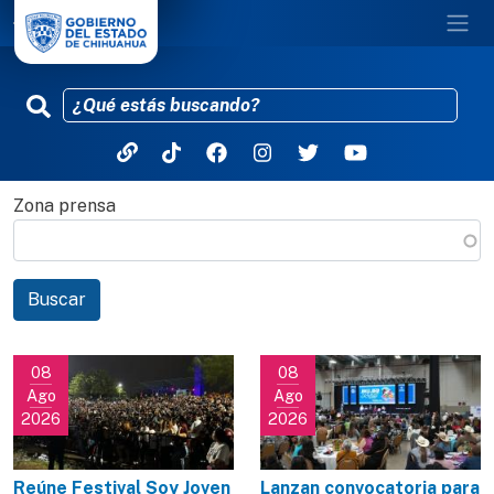
Zona prensa
Pasar al contenido principal
Buscar
08
08
Ago
Ago
2026
2026
Reúne Festival Soy Joven
Lanzan convocatoria para