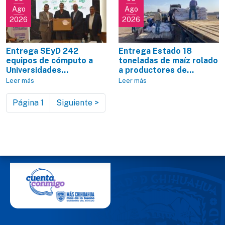
Ago
Ago
2026
2026
Entrega SEyD 242
Entrega Estado 18
equipos de cómputo a
toneladas de maíz rolado
Universidades...
a productores de...
Leer más
Leer más
Paginación
Siguiente página
Página 1
Siguiente >