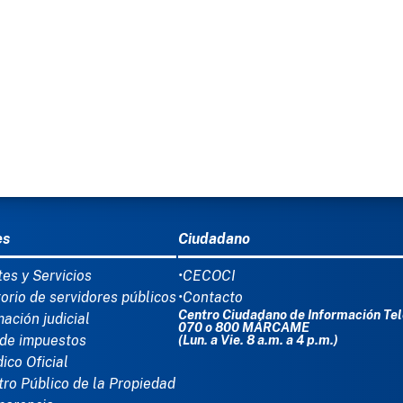
Ú DEL PIE
es
Ciudadano
tes y Servicios
•CECOCI
torio de servidores públicos
•Contacto
Centro Ciudadano de Información Tel
mación judicial
070 o 800 MÁRCAME
de impuestos
(Lun. a Vie. 8 a.m. a 4 p.m.)
dico Oficial
tro Público de la Propiedad