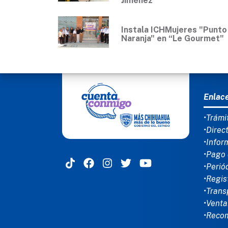
Jiménez
Instala ICHMujeres "Punto
Naranja" en “Le Gourmet"
MEN
Enlac
•Trámi
•Direc
•Infor
•Pago 
•Perió
•Regis
•Trans
•Venta
•Reco