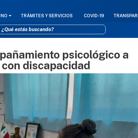
GACIÓN PRINCIPAL
RNO
TRÁMITES Y SERVICIOS
COVID-19
TRANSPAR
pañamiento psicológico a
Pasar al contenido principal
 con discapacidad