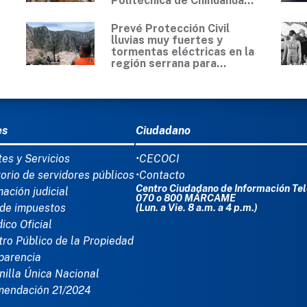
Politécnica de Chihuahua...
Prevé Protección Civil
lluvias muy fuertes y
tormentas eléctricas en la
región serrana para...
Ú DEL PIE
es
Ciudadano
tes y Servicios
•CECOCI
torio de servidores públicos
•Contacto
Centro Ciudadano de Información Tel
mación judicial
070 o 800 MÁRCAME
de impuestos
(Lun. a Vie. 8 a.m. a 4 p.m.)
dico Oficial
tro Público de la Propiedad
parencia
nilla Única Nacional
mendación 21/2024