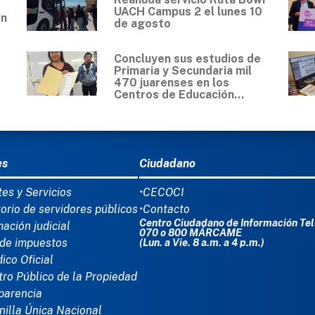
UACH Campus 2 el lunes 10
en
de agosto
Concluyen sus estudios de
Primaria y Secundaria mil
470 juarenses en los
Centros de Educación...
Ú DEL PIE
es
Ciudadano
tes y Servicios
•CECOCI
torio de servidores públicos
•Contacto
Centro Ciudadano de Información Tel
mación judicial
070 o 800 MÁRCAME
de impuestos
(Lun. a Vie. 8 a.m. a 4 p.m.)
dico Oficial
tro Público de la Propiedad
parencia
nilla Única Nacional