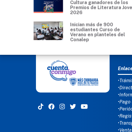
Cultura ganadores de los
Premios de Literatura Jov
2026
Inician más de 900
estudiantes Curso de
Verano en planteles del
Conalep
MEN
Enlac
•Trámi
•Direc
•Infor
•Pago 
•Perió
•Regis
•Trans
•Venta