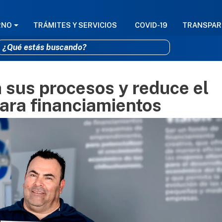
GACIÓN PRINCIPAL
RNO
TRÁMITES Y SERVICIOS
COVID-19
TRANSPAR
h sus procesos y reduce el
Pasar al contenido principal
para financiamientos