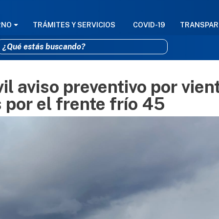
GACIÓN PRINCIPAL
RNO
TRÁMITES Y SERVICIOS
COVID-19
TRANSPAR
il aviso preventivo por vien
Pasar al contenido principal
por el frente frío 45