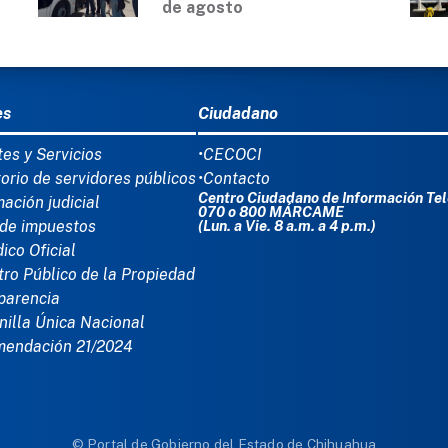
de agosto
Ú DEL PIE
es
Ciudadano
tes y Servicios
•CECOCI
torio de servidores públicos
•Contacto
Centro Ciudadano de Información Tel
mación judicial
070 o 800 MÁRCAME
de impuestos
(Lun. a Vie. 8 a.m. a 4 p.m.)
dico Oficial
tro Público de la Propiedad
parencia
nilla Única Nacional
mendación 21/2024
© Portal de Gobierno del Estado de Chihuahua