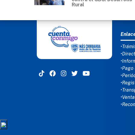
Rural
MEN
Enlac
•Trámi
•Direc
•Infor
•Pago 
•Perió
•Regis
•Trans
•Venta
•Reco