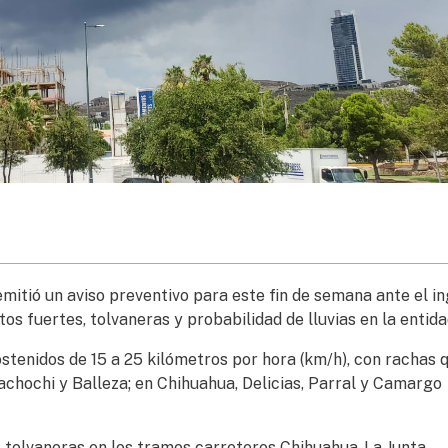
emitió un aviso preventivo para este fin de semana ante el i
os fuertes, tolvaneras y probabilidad de lluvias en la entida
ostenidos de 15 a 25 kilómetros por hora (km/h), con rachas 
chochi y Balleza; en Chihuahua, Delicias, Parral y Camargo
 tolvaneras en los tramos carreteros Chihuahua-La Junta,