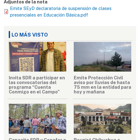
Adjuntos de la nota
Emite SEyD declaratoria de suspensión de clases
presenciales en Educación Básica.pdf
LO MÁS VISTO
Invita SDR a participar en
Emite Protección Civil
las convocatorias del
aviso por lluvias de hasta
programa “Cuenta
75 mm en la entidad para
Conmigo en el Campo”
hoy y mañana
Capacita SDR y Conafor a
Reunirá Chihuahua a