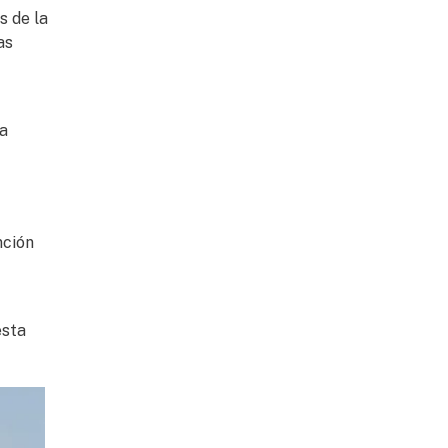
s de la
as
la
nción
esta