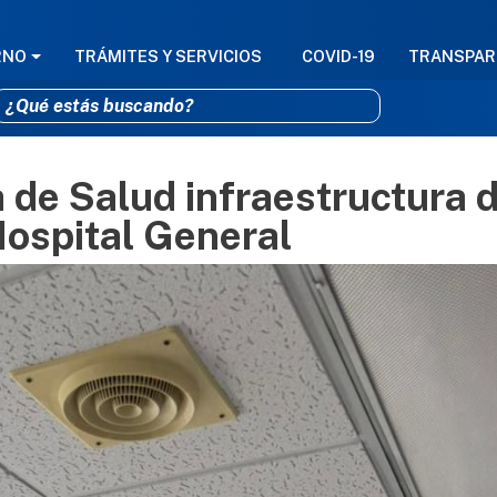
GACIÓN PRINCIPAL
RNO
TRÁMITES Y SERVICIOS
COVID-19
TRANSPAR
a de Salud infraestructura 
Pasar al contenido principal
Hospital General