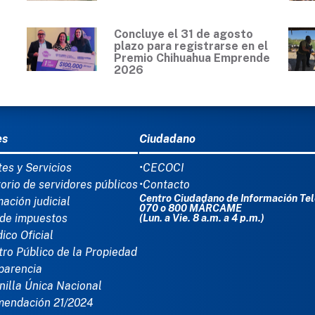
Concluye el 31 de agosto
plazo para registrarse en el
Premio Chihuahua Emprende
2026
Ú DEL PIE
es
Ciudadano
tes y Servicios
•CECOCI
torio de servidores públicos
•Contacto
Centro Ciudadano de Información Tel
mación judicial
070 o 800 MÁRCAME
de impuestos
(Lun. a Vie. 8 a.m. a 4 p.m.)
dico Oficial
tro Público de la Propiedad
parencia
nilla Única Nacional
mendación 21/2024