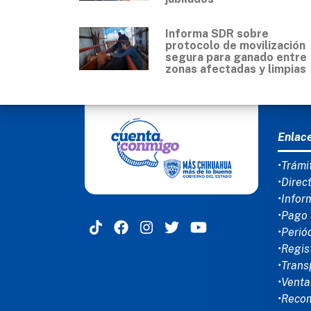
Informa SDR sobre
protocolo de movilización
segura para ganado entre
zonas afectadas y limpias
MEN
Enlac
•Trámi
•Direc
•Infor
•Pago 
•Perió
•Regis
•Trans
•Venta
•Reco