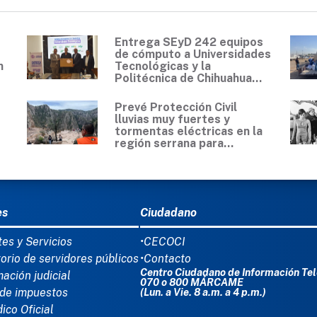
Entrega SEyD 242 equipos
de cómputo a Universidades
n
Tecnológicas y la
Politécnica de Chihuahua...
Prevé Protección Civil
lluvias muy fuertes y
tormentas eléctricas en la
región serrana para...
Ú DEL PIE
es
Ciudadano
tes y Servicios
•CECOCI
torio de servidores públicos
•Contacto
Centro Ciudadano de Información Tel
mación judicial
070 o 800 MÁRCAME
de impuestos
(Lun. a Vie. 8 a.m. a 4 p.m.)
dico Oficial