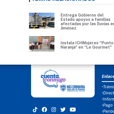
Entrega Gobierno del
Estado apoyos a familias
afectadas por las lluvias e
Jiménez
Instala ICHMujeres "Punto
Naranja" en “Le Gourmet"
MEN
Enlac
•Trámi
•Direc
•Infor
•Pago 
•Perió