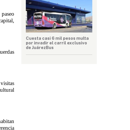
 paseo 
pital, 
Cuesta casi 6 mil pesos multa
por invadir el carril exclusivo
de JuárezBus
uerdas 
isitas 
ltural 
abitan 
rencia 