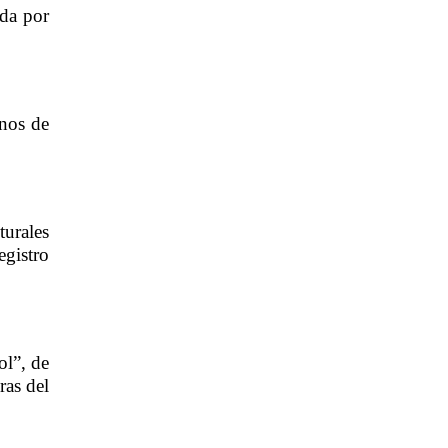
da por 
nos de 
urales 
gistro 
l”, de 
as del 