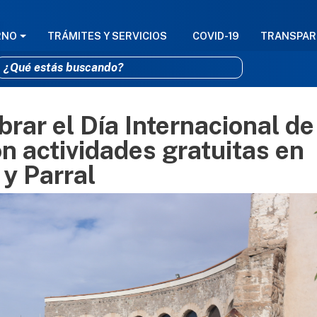
GACIÓN PRINCIPAL
RNO
TRÁMITES Y SERVICIOS
COVID-19
TRANSPAR
brar el Día Internacional de
Pasar al contenido principal
 actividades gratuitas en
 y Parral