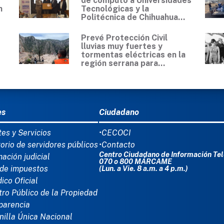
de cómputo a Universidades
n
Tecnológicas y la
Politécnica de Chihuahua...
Prevé Protección Civil
lluvias muy fuertes y
tormentas eléctricas en la
región serrana para...
Ú DEL PIE
es
Ciudadano
tes y Servicios
•CECOCI
torio de servidores públicos
•Contacto
Centro Ciudadano de Información Tel
mación judicial
070 o 800 MÁRCAME
de impuestos
(Lun. a Vie. 8 a.m. a 4 p.m.)
dico Oficial
tro Público de la Propiedad
parencia
nilla Única Nacional