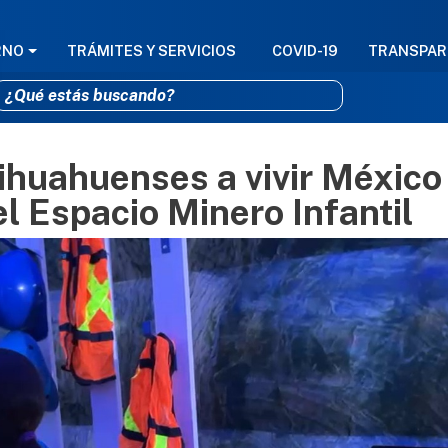
GACIÓN PRINCIPAL
RNO
TRÁMITES Y SERVICIOS
COVID-19
TRANSPAR
hihuahuenses a vivir México
Pasar al contenido principal
l Espacio Minero Infantil