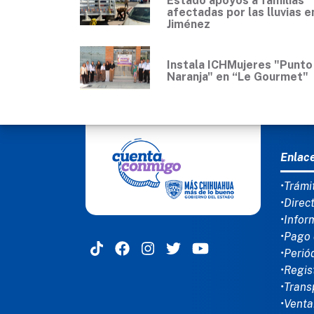
Estado apoyos a familias
afectadas por las lluvias e
Jiménez
Instala ICHMujeres "Punto
Naranja" en “Le Gourmet"
MEN
Enlac
•Trámi
•Direc
•Infor
•Pago 
•Perió
•Regis
•Trans
•Venta