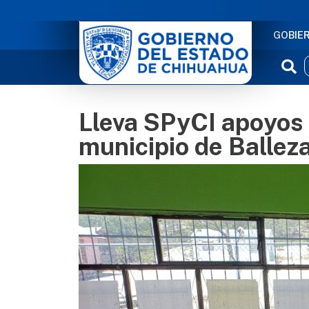
NAVE
GOBIE
Lleva SPyCI apoyos 
municipio de Ballez