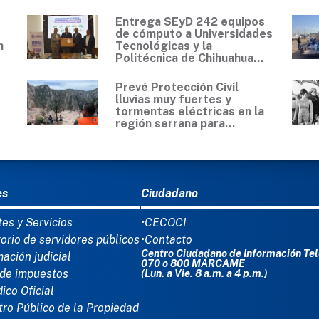
Entrega SEyD 242 equipos
de cómputo a Universidades
n
Tecnológicas y la
Politécnica de Chihuahua...
Prevé Protección Civil
lluvias muy fuertes y
tormentas eléctricas en la
región serrana para...
Ú DEL PIE
es
Ciudadano
tes y Servicios
•CECOCI
torio de servidores públicos
•Contacto
Centro Ciudadano de Información Tel
mación judicial
070 o 800 MÁRCAME
de impuestos
(Lun. a Vie. 8 a.m. a 4 p.m.)
dico Oficial
tro Público de la Propiedad