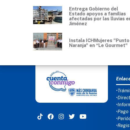
Entrega Gobierno del
Estado apoyos a familias
afectadas por las lluvias e
Jiménez
Instala ICHMujeres "Punto
Naranja" en “Le Gourmet"
MEN
Enlac
•Trámi
•Direc
•Infor
•Pago 
•Perió
•Regis