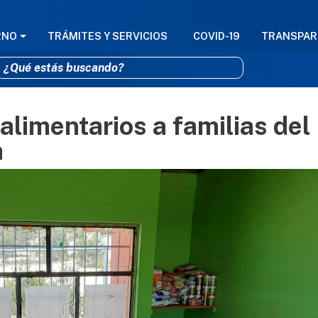
GACIÓN PRINCIPAL
RNO
TRÁMITES Y SERVICIOS
COVID-19
TRANSPAR
alimentarios a familias del
Pasar al contenido principal
a