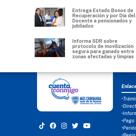
Entrega Estado Bonos de
Recuperación y por Día del
Docente a pensionados y
jubilados
Informa SDR sobre
protocolo de movilización
segura para ganado entre
zonas afectadas y limpias
MEN
Enlac
•Trámi
•Direc
•Infor
•Pago 
•Perió
•Regis