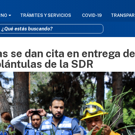
GACIÓN PRINCIPAL
RNO
TRÁMITES Y SERVICIOS
COVID-19
TRANSPAR
 se dan cita en entrega d
Pasar al contenido principal
plántulas de la SDR