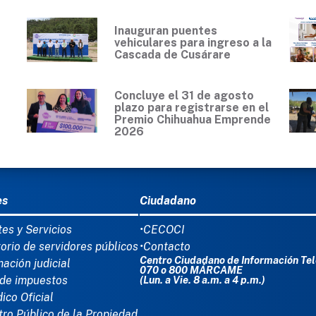
Inauguran puentes
vehiculares para ingreso a la
Cascada de Cusárare
Concluye el 31 de agosto
plazo para registrarse en el
Premio Chihuahua Emprende
2026
Ú DEL PIE
es
Ciudadano
tes y Servicios
•CECOCI
torio de servidores públicos
•Contacto
Centro Ciudadano de Información Tel
mación judicial
070 o 800 MÁRCAME
de impuestos
(Lun. a Vie. 8 a.m. a 4 p.m.)
dico Oficial
tro Público de la Propiedad