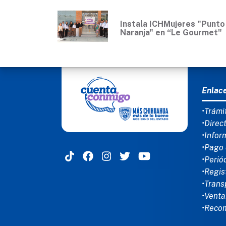
Instala ICHMujeres "Punto
Naranja" en “Le Gourmet"
MEN
Enlac
•Trámi
•Direc
•Infor
•Pago 
•Perió
•Regis
•Trans
•Venta
•Reco