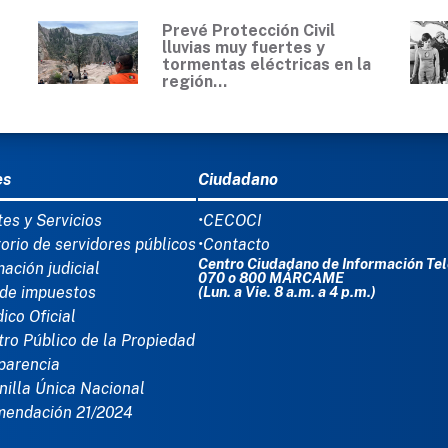
Prevé Protección Civil
lluvias muy fuertes y
tormentas eléctricas en la
región...
Ú DEL PIE
es
Ciudadano
tes y Servicios
•CECOCI
torio de servidores públicos
•Contacto
Centro Ciudadano de Información Tel
mación judicial
070 o 800 MÁRCAME
de impuestos
(Lun. a Vie. 8 a.m. a 4 p.m.)
dico Oficial
tro Público de la Propiedad
parencia
nilla Única Nacional
mendación 21/2024