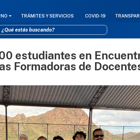
GACIÓN PRINCIPAL
RNO
TRÁMITES Y SERVICIOS
COVID-19
TRANSPAR
00 estudiantes en Encuent
Pasar al contenido principal
las Formadoras de Docente