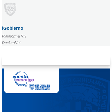
iGobierno
Plataforma RH
DeclaraNet