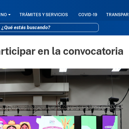
GACIÓN PRINCIPAL
RNO
TRÁMITES Y SERVICIOS
COVID-19
TRANSPAR
rticipar en la convocatoria
Pasar al contenido principal