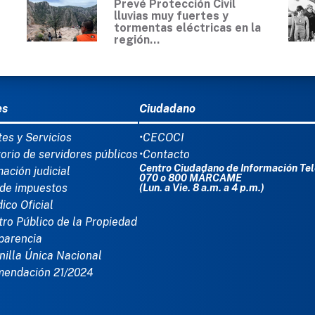
Prevé Protección Civil
lluvias muy fuertes y
tormentas eléctricas en la
región...
Ú DEL PIE
es
Ciudadano
tes y Servicios
•CECOCI
torio de servidores públicos
•Contacto
Centro Ciudadano de Información Tel
mación judicial
070 o 800 MÁRCAME
de impuestos
(Lun. a Vie. 8 a.m. a 4 p.m.)
dico Oficial
tro Público de la Propiedad
parencia
nilla Única Nacional
mendación 21/2024