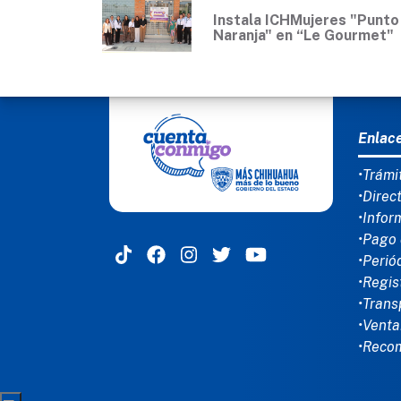
Instala ICHMujeres "Punto
Naranja" en “Le Gourmet"
MEN
Enlac
•Trámi
•Direc
•Infor
•Pago 
•Perió
•Regis
•Trans
•Venta
•Reco