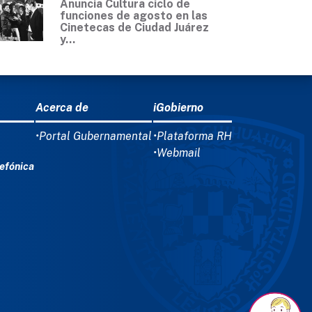
Anuncia Cultura ciclo de
funciones de agosto en las
Cinetecas de Ciudad Juárez
y...
Acerca de
iGobierno
•Portal Gubernamental
•Plataforma RH
•Webmail
efónica