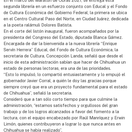
En el marco del Maratón de Obras 2021, se entrega esta
segunda librería en un esfuerzo conjunto con Educal y el Fondo
de Cultura Económica del Gobierno Federal, la primera se ubica
en el Centro Cultural Paso del Norte, en Ciudad Juárez, dedicada
a la poeta ralámuli Dolores Batista.
En el corte del listón inaugural, fueron acompañados por la
presidenta del Congreso del Estado, diputada Blanca Gámez.
Encargada de dar la bienvenida a la nueva librería “Enrique
Servín Herrera” Educal, del Fondo de Cultura Económica, la
secretaria de Cultura, Concepción Landa, señaló que desde el
inicio de esta administración sabían que hacer de Chihuahua un
estado de personas lectoras, era una de las prioridades.
“Esto lo impulsó, lo compartió entusiastamente y lo empujó el
gobernador Javier Corral, a quién le doy las gracias porque
siempre creyó que era un proyecto fundamental para el estado
de Chihuahua”, señaló la secretaria.
Consideró que a tan sólo corto tiempo para que culmine la
administración, “estamos satisfechos y orgullosos del gran
trabajo y de los logros alcanzados a favor del fomento a la
lectura, con el equipo encabezado por Raúl Manríquez y Erwin
Limón, quienes contribuyeron a lograr lo que nunca antes en
Chihuahua se había realizado”.