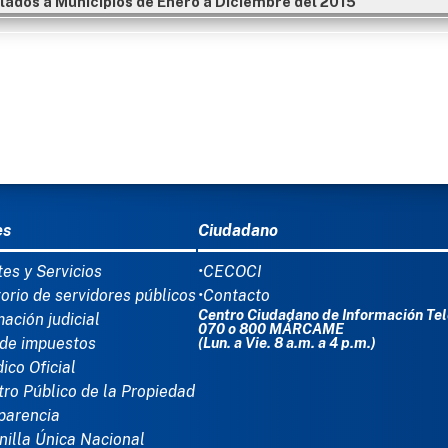
ados a Municipios de Enero a Diciembre del 2015
Ú DEL PIE
es
Ciudadano
tes y Servicios
•CECOCI
torio de servidores públicos
•Contacto
Centro Ciudadano de Información Tel
mación judicial
070 o 800 MÁRCAME
de impuestos
(Lun. a Vie. 8 a.m. a 4 p.m.)
dico Oficial
tro Público de la Propiedad
parencia
nilla Única Nacional