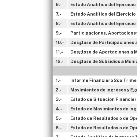
6.-
Estado Analítico del Ejercici
7.-
Estado Analítico del Ejercici
8.-
Estado Analítico del Ejercici
9.-
Participaciones, Aportaciones
10.-
Desglose de Participaciones a
11.-
Desglose de Aportaciones a M
12.-
Desglose de Subsidios a Munic
1.-
Informe Financiero 2do Trime
2.-
Movimientos de Ingresos y Egr
3.-
Estado de Situación Financier
4.-
Estado de Movimientos de Ing
5.-
Estado de Resultados o de Ope
6.-
Estado de Resultados o de Op