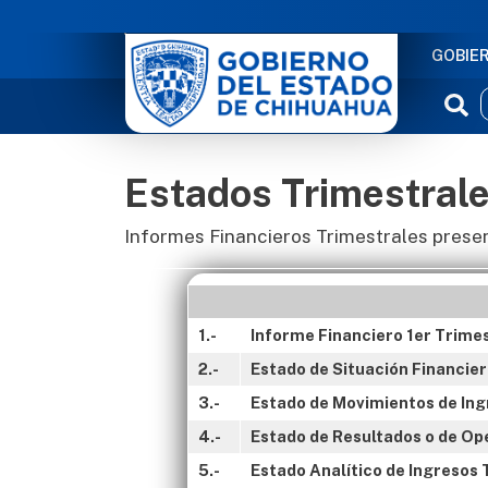
NAVE
GOBIE
Estados Trimestral
Informes Financieros Trimestrales prese
1.-
Informe Financiero 1er Trime
2.-
Estado de Situación Financier
3.-
Estado de Movimientos de Ing
4.-
Estado de Resultados o de Op
5.-
Estado Analítico de Ingresos 