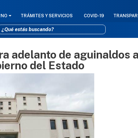
GACIÓN PRINCIPAL
RNO
TRÁMITES Y SERVICIOS
COVID-19
TRANSPAR
a adelanto de aguinaldos 
Pasar al contenido principal
ierno del Estado