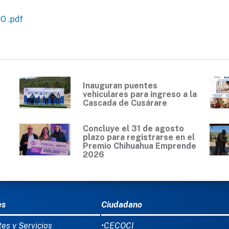
 .pdf
Inauguran puentes
vehiculares para ingreso a la
Cascada de Cusárare
Concluye el 31 de agosto
plazo para registrarse en el
Premio Chihuahua Emprende
2026
Ú DEL PIE
es
Ciudadano
tes y Servicios
•CECOCI