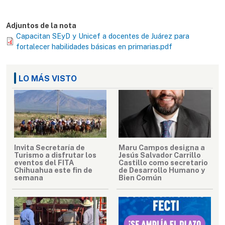
Adjuntos de la nota
Capacitan SEyD y Unicef a docentes de Juárez para
fortalecer habilidades básicas en primarias.pdf
LO MÁS VISTO
Invita Secretaría de
Maru Campos designa a
Turismo a disfrutar los
Jesús Salvador Carrillo
eventos del FITA
Castillo como secretario
Chihuahua este fin de
de Desarrollo Humano y
semana
Bien Común