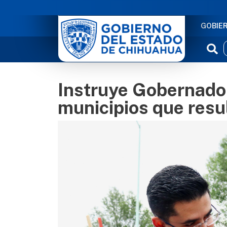
NAVE
GOBIE
Instruye Gobernador
municipios que resul