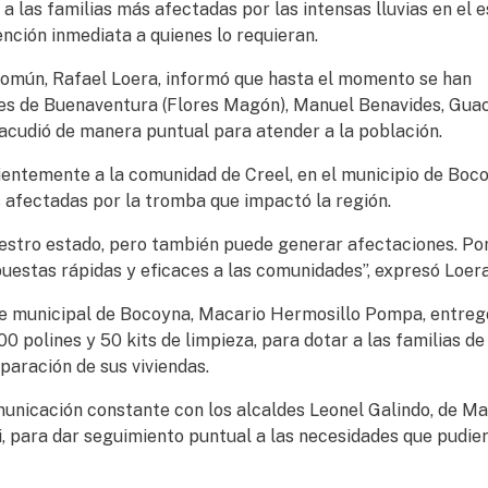
a las familias más afectadas por las intensas lluvias en el e
ción inmediata a quienes lo requieran.
Común, Rafael Loera, informó que hasta el momento se han
es de Buenaventura (Flores Magón), Manuel Benavides, Guac
 acudió de manera puntual para atender a la población.
cientemente a la comunidad de Creel, en el municipio de Boc
as afectadas por la tromba que impactó la región.
estro estado, pero también puede generar afectaciones. Por
estas rápidas y eficaces a las comunidades”, expresó Loera
te municipal de Bocoyna, Macario Hermosillo Pompa, entreg
00 polines y 50 kits de limpieza, para dotar a las familias de
paración de sus viviendas.
unicación constante con los alcaldes Leonel Galindo, de M
, para dar seguimiento puntual a las necesidades que pudie