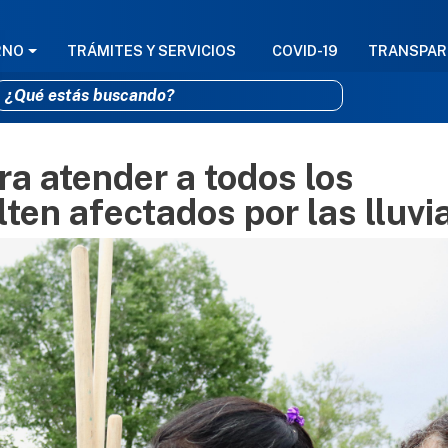
GACIÓN PRINCIPAL
RNO
TRÁMITES Y SERVICIOS
COVID-19
TRANSPAR
a atender a todos los
Pasar al contenido principal
ten afectados por las lluvi