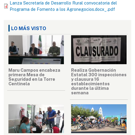
Lanza Secretaría de Desarrollo Rural convocatoria del
Programa de Fomento a los Agronegocios.docx_.pdf
LO MÁS VISTO
Maru Campos encabeza
Realiza Gobernación
primera Mesa de
Estatal 300 inspecciones
Seguridad en la Torre
y clausura 16
Centinela
establecimientos
durante la última
semana