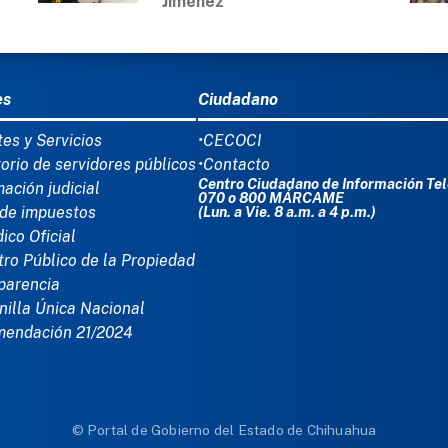
Jiménez
Ú DEL PIE
es
Ciudadano
tes y Servicios
•CECOCI
torio de servidores públicos
•Contacto
Centro Ciudadano de Información Tel
mación judicial
070 o 800 MÁRCAME
de impuestos
(Lun. a Vie. 8 a.m. a 4 p.m.)
dico Oficial
tro Público de la Propiedad
parencia
nilla Única Nacional
mendación 21/2024
© Portal de Gobierno del Estado de Chihuahua