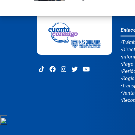
MEN
Enlac
•Trámi
•Direc
•Infor
•Pago 
•Perió
•Regis
•Trans
•Venta
•Reco