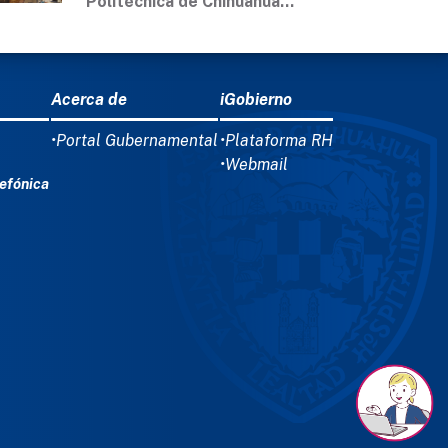
Politécnica de Chihuahua...
Acerca de
iGobierno
•Portal Gubernamental
•Plataforma RH
•Webmail
efónica