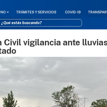
GACIÓN PRINCIPAL
RNO
TRÁMITES Y SERVICIOS
COVID-19
TRANSPAR
Civil vigilancia ante lluvia
Pasar al contenido principal
stado