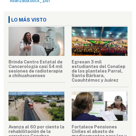
Avanzada.docx_.pdf
LO MÁS VISTO
Brinda Centro Estatal de
Egresan 3 mil
Cancerología casi 54 mil
estudiantes del Conalep
sesiones de radioterapia
de los planteles Parral,
a chihuahuenses
Santa Bárbara,
Cuauhtémoc y Juárez
Avanza al 60 por ciento la
Fortalece Pensiones
rehabilitación de la
Civiles el abasto de
carretera Conchos–
medicamentos para las y