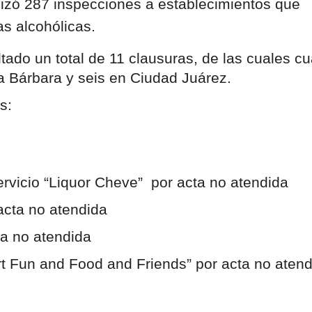
izó 287 inspecciones a establecimientos que 
s alcohólicas.
ado un total de 11 clausuras, de las cuales cua
 Bárbara y seis en Ciudad Juárez.
s:
oservicio “Liquor Cheve”  por acta no atendida
r acta no atendida
cta no atendida
port Fun and Food and Friends” por acta no aten