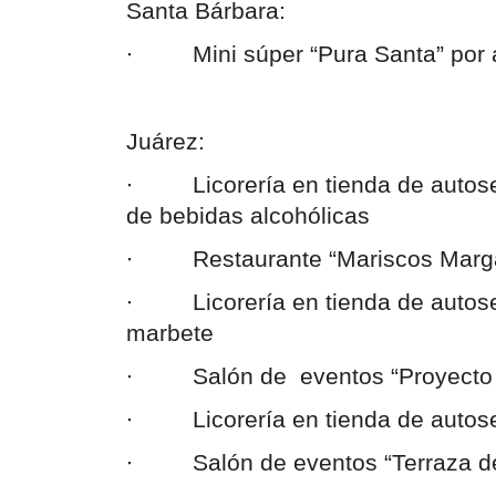
Santa Bárbara:
∙         Mini súper “Pura Santa” po
Juárez:
∙         Licorería en tienda de auto
de bebidas alcohólicas
∙         Restaurante “Mariscos Marg
∙         Licorería en tienda de auto
marbete
∙         Salón de  eventos “Proyec
∙         Licorería en tienda de aut
∙         Salón de eventos “Terraza