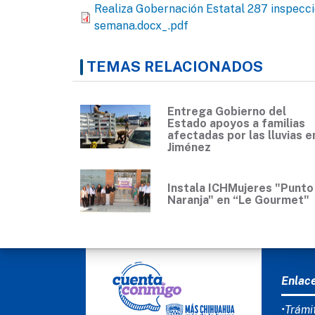
Realiza Gobernación Estatal 287 inspeccio
semana.docx_.pdf
TEMAS RELACIONADOS
Entrega Gobierno del
Estado apoyos a familias
afectadas por las lluvias e
Jiménez
Instala ICHMujeres "Punto
Naranja" en “Le Gourmet"
MEN
Enlac
•Trámi