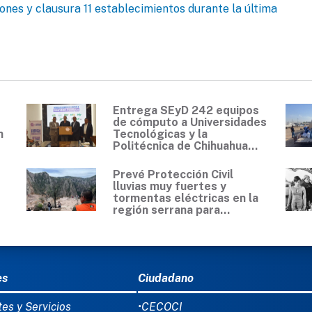
nes y clausura 11 establecimientos durante la última
Entrega SEyD 242 equipos
de cómputo a Universidades
n
Tecnológicas y la
Politécnica de Chihuahua...
Prevé Protección Civil
lluvias muy fuertes y
tormentas eléctricas en la
región serrana para...
Ú DEL PIE
es
Ciudadano
tes y Servicios
•CECOCI