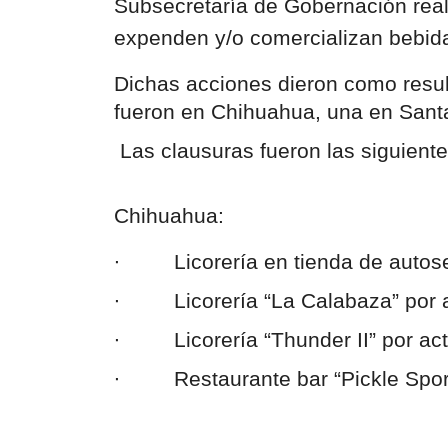
Subsecretaría de Gobernación real
expenden y/o comercializan bebida
Dichas acciones dieron como result
fueron en Chihuahua, una en Santa
Las clausuras fueron las siguiente
Chihuahua:
∙         Licorería en tienda de aut
∙         Licorería “La Calabaza” po
∙         Licorería “Thunder II” por a
∙         Restaurante bar “Pickle S