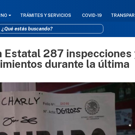
GACIÓN PRINCIPAL
RNO
TRÁMITES Y SERVICIOS
COVID-19
TRANSPAR
 Estatal 287 inspecciones 
Pasar al contenido principal
imientos durante la última