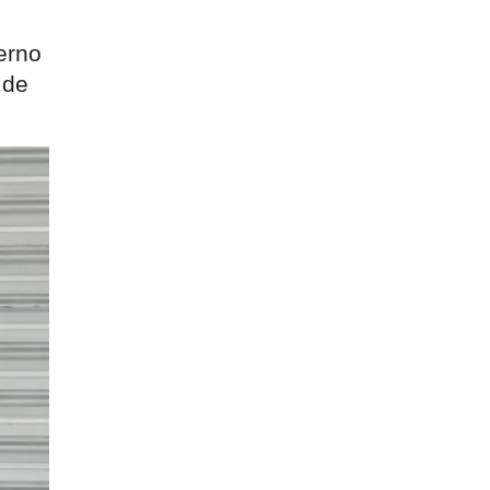
erno 
de 