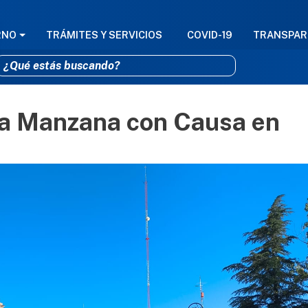
GACIÓN PRINCIPAL
RNO
TRÁMITES Y SERVICIOS
COVID-19
TRANSPAR
 la Manzana con Causa en
Pasar al contenido principal