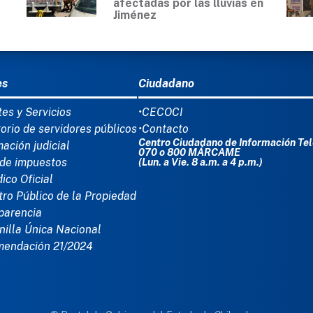
afectadas por las lluvias en
Jiménez
Ú DEL PIE
es
Ciudadano
tes y Servicios
•CECOCI
torio de servidores públicos
•Contacto
Centro Ciudadano de Información Tel
mación judicial
070 o 800 MÁRCAME
de impuestos
(Lun. a Vie. 8 a.m. a 4 p.m.)
dico Oficial
tro Público de la Propiedad
parencia
nilla Única Nacional
mendación 21/2024