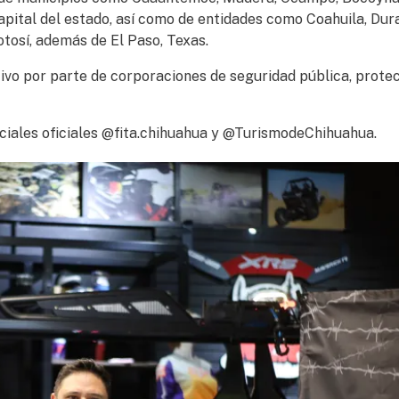
capital del estado, así como de entidades como Coahuila, Dur
tosí, además de El Paso, Texas.
tivo por parte de corporaciones de seguridad pública, prote
ciales oficiales @fita.chihuahua y @TurismodeChihuahua.