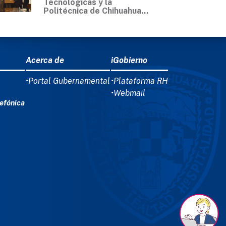
Tecnológicas y la
Politécnica de Chihuahua...
Acerca de
iGobierno
•Portal Gubernamental
•Plataforma RH
•Webmail
efónica