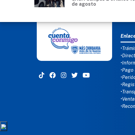
de agosto
MEN
Enlac
•Trámi
•Direc
•Infor
•Pago 
•Perió
•Regis
•Trans
•Venta
•Reco