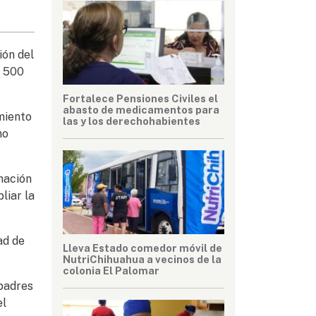
ión del
e 500
Fortalece Pensiones Civiles el
abasto de medicamentos para
imiento
las y los derechohabientes
no
nación
liar la
ad de
Lleva Estado comedor móvil de
NutriChihuahua a vecinos de la
colonia El Palomar
padres
el