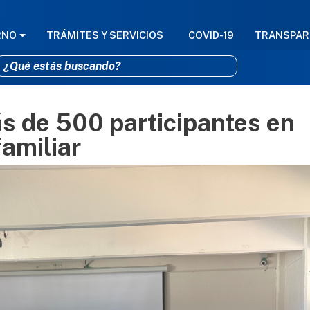
GACIÓN PRINCIPAL
RNO
TRÁMITES Y SERVICIOS
COVID-19
TRANSPAR
s de 500 participantes en
Pasar al contenido principal
familiar