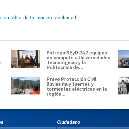
 en taller de formación familiar.pdf
Entrega SEyD 242 equipos
de cómputo a Universidades
n
Tecnológicas y la
Politécnica de...
Prevé Protección Civil
lluvias muy fuertes y
tormentas eléctricas en la
región...
Ú DEL PIE
es
Ciudadano