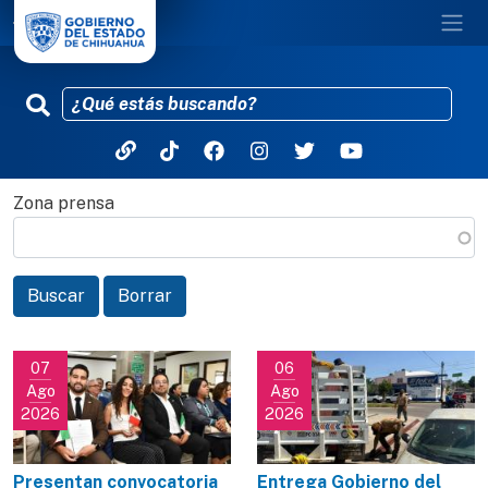
Zona prensa
Pasar al contenido principal
Buscar
Borrar
07
06
Ago
Ago
2026
2026
Presentan convocatoria
Entrega Gobierno del