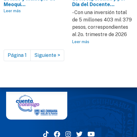
Meoqui...
Día del Docente...
Leer más
- Con una inversión total
de 5 millones 403 mil 379
pesos, correspondientes
al 2o. trimestre de 2026
Leer más
Paginación
Siguiente página
Página 1
Siguiente >