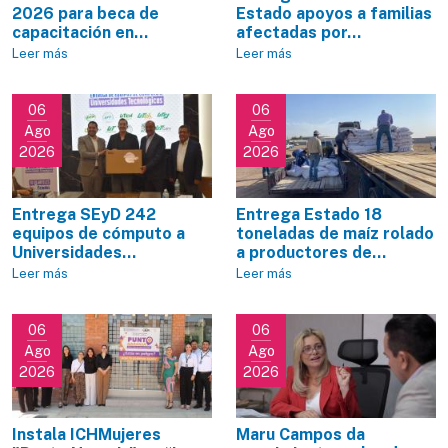
2026 para beca de
Estado apoyos a familias
capacitación en...
afectadas por...
Leer más
Leer más
06
06
Ago
Ago
2026
2026
Entrega SEyD 242
Entrega Estado 18
equipos de cómputo a
toneladas de maíz rolado
Universidades...
a productores de...
Leer más
Leer más
06
06
Ago
Ago
2026
2026
Instala ICHMujeres
Maru Campos da