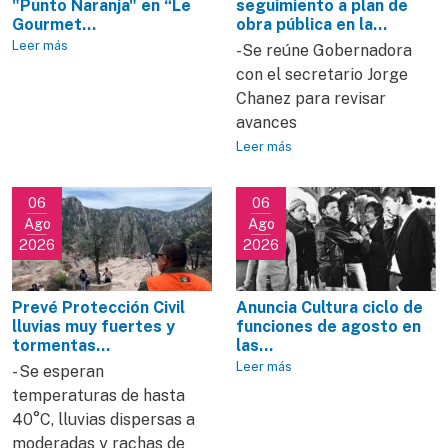
"Punto Naranja" en “Le
seguimiento a plan de
Gourmet...
obra pública en la...
Leer más
-Se reúne Gobernadora
con el secretario Jorge
Chanez para revisar
avances
Leer más
06
06
Ago
Ago
2026
2026
Prevé Protección Civil
Anuncia Cultura ciclo de
lluvias muy fuertes y
funciones de agosto en
tormentas...
las...
Leer más
- Se esperan
temperaturas de hasta
40°C, lluvias dispersas a
moderadas y rachas de