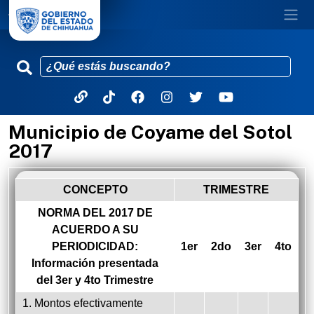
Municipio de Coyame del Sotol
Pasar al contenido principal
2017
CONCEPTO
TRIMESTRE
NORMA DEL 2017 DE
ACUERDO A SU
PERIODICIDAD:
1er
2do
3er
4to
Información presentada
del 3er y 4to Trimestre
1. Montos efectivamente