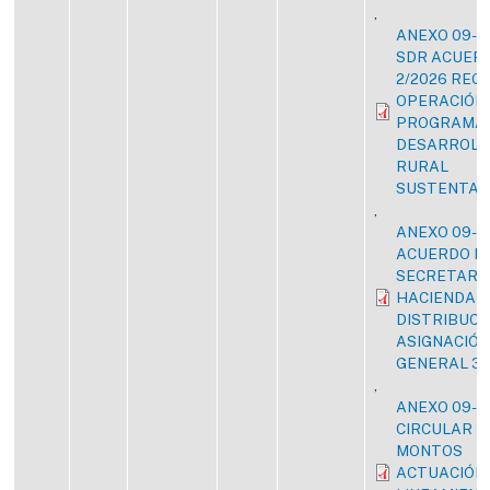
,
ANEXO 09-2
SDR ACUERD
2/2026 REG
OPERACIÓN
PROGRAMA 
DESARROLL
RURAL
SUSTENTAB
,
ANEXO 09-2
ACUERDO DE
SECRETARIO
HACIENDA
DISTRIBUCI
ASIGNACIÓ
GENERAL 3
,
ANEXO 09-2
CIRCULAR D
MONTOS
ACTUACIÓN 