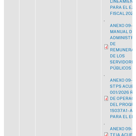
LINEAMIEN
PARA EL EJE
FISCAL 2026
,
ANEXO 09-2
MANUAL DE
ADMINISTR
DE
REMUNERAC
DE LOS
SERVIDORE
PÚBLICOS
,
ANEXO 09-2
STPS ACUER
001/2026 R
DE OPERAC
DEL PROGR
1S037A1 - A
PARA EL EM
,
ANEXO 09-2
TEJA ACUER