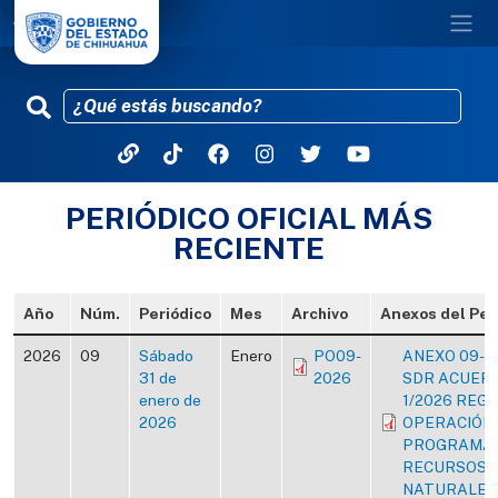
Pasar al contenido principal
PERIÓDICO OFICIAL MÁS
RECIENTE
Año
Núm.
Periódico
Mes
Archivo
Anexos del Per
2026
09
Sábado
Enero
PO09-
ANEXO 09-2
31 de
2026
SDR ACUERD
enero de
1/2026 REG
2026
OPERACIÓN
PROGRAMA 
RECURSOS
NATURALES