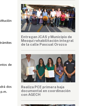
itución 
Entregan JCAS y Municipio de
Meoqui rehabilitación integral
trámites 
de la calle Pascual Orozco
ntos de 
Realiza PCE primera baja
drá dos 
documental en coordinación
0 p.m.
con AGECH