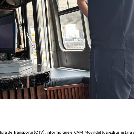
adora de Transporte (OTV), informó que el CAM Móvil del JuárezBus estará 