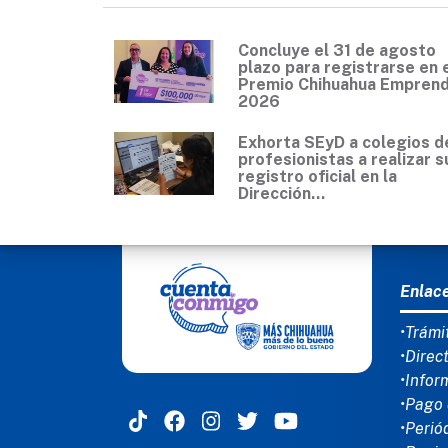
Concluye el 31 de agosto
plazo para registrarse en 
Premio Chihuahua Empren
2026
Exhorta SEyD a colegios d
profesionistas a realizar s
registro oficial en la
Dirección...
MEN
Enlac
•Trámi
•Direc
•Infor
•Pago 
•Perió