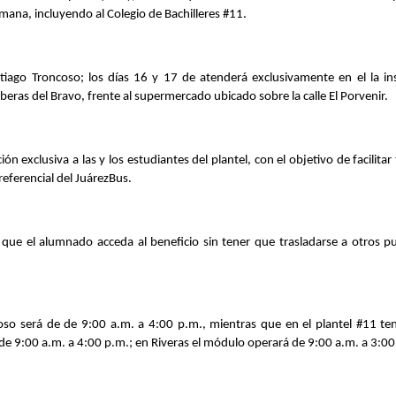
mana, incluyendo al Colegio de Bachilleres #11.
tiago Troncoso; los días 16 y 17 de atenderá exclusivamente en el la inst
Riberas del Bravo, frente al supermercado ubicado sobre la calle El Porvenir.
n exclusiva a las y los estudiantes del plantel, con el objetivo de facilitar 
eferencial del JuárezBus. 
que el alumnado acceda al beneficio sin tener que trasladarse a otros pu
coso será de de 9:00 a.m. a 4:00 p.m., mientras que en el plantel #11 ten
s de 9:00 a.m. a 4:00 p.m.; en Riveras el módulo operará de 9:00 a.m. a 3:0