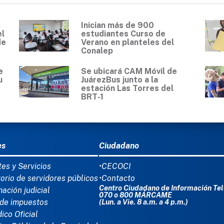
Inician más de 900
el
estudiantes Curso de
de
Verano en planteles del
Conalep
e
Se ubicará CAM Móvil de
u
JuárezBus junto a la
estación Las Torres del
BRT-1
Ú DEL PIE
es
Ciudadano
tes y Servicios
•CECOCI
torio de servidores públicos
•Contacto
Centro Ciudadano de Información Tel
mación judicial
070 o 800 MÁRCAME
de impuestos
(Lun. a Vie. 8 a.m. a 4 p.m.)
dico Oficial