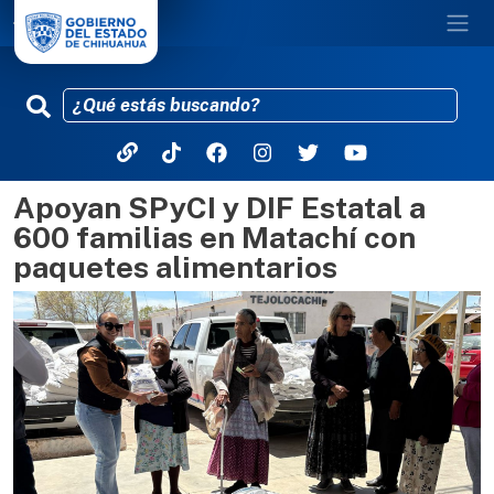
Apoyan SPyCI y DIF Estatal a
Pasar al contenido principal
600 familias en Matachí con
paquetes alimentarios