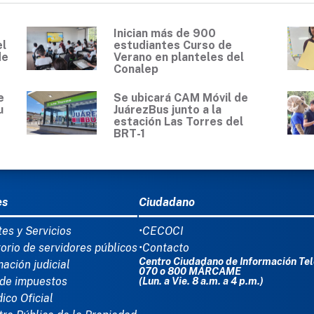
Inician más de 900
el
estudiantes Curso de
de
Verano en planteles del
Conalep
e
Se ubicará CAM Móvil de
u
JuárezBus junto a la
estación Las Torres del
BRT-1
Ú DEL PIE
es
Ciudadano
tes y Servicios
•CECOCI
torio de servidores públicos
•Contacto
Centro Ciudadano de Información Tel
mación judicial
070 o 800 MÁRCAME
de impuestos
(Lun. a Vie. 8 a.m. a 4 p.m.)
dico Oficial