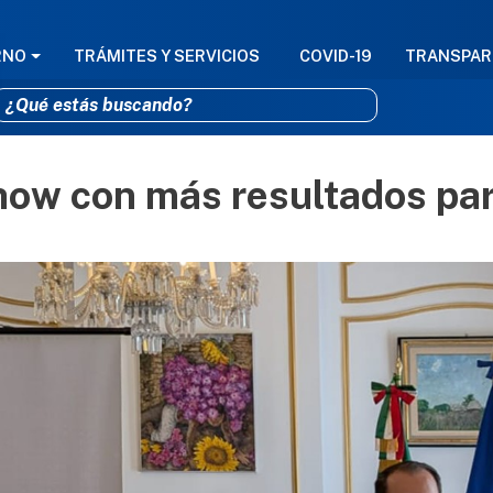
GACIÓN PRINCIPAL
RNO
TRÁMITES Y SERVICIOS
COVID-19
TRANSPAR
how con más resultados pa
Pasar al contenido principal