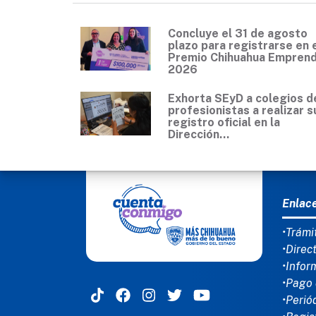
Concluye el 31 de agosto
plazo para registrarse en 
Premio Chihuahua Empren
2026
Exhorta SEyD a colegios d
profesionistas a realizar s
registro oficial en la
Dirección...
MEN
Enlac
•Trámi
•Direc
•Infor
•Pago 
•Perió