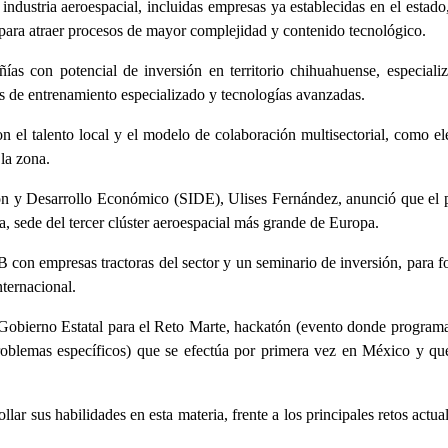
industria aeroespacial, incluidas empresas ya establecidas en el estado
 para atraer procesos de mayor complejidad y contenido tecnológico.
as con potencial de inversión en territorio chihuahuense, especiali
s de entrenamiento especializado y tecnologías avanzadas.
on el talento local y el modelo de colaboración multisectorial, como e
la zona.
vación y Desarrollo Económico (SIDE), Ulises Fernández, anunció que el
a, sede del tercer clúster aeroespacial más grande de Europa.
 con empresas tractoras del sector y un seminario de inversión, para fo
nternacional.
 Gobierno Estatal para el Reto Marte, hackatón (evento donde program
roblemas específicos) que se efectúa por primera vez en México y qu
lar sus habilidades en esta materia, frente a los principales retos actua