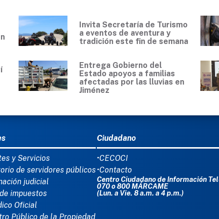
Invita Secretaría de Turismo
a eventos de aventura y
en
tradición este fin de semana
Entrega Gobierno del
í
Estado apoyos a familias
0
afectadas por las lluvias en
Jiménez
Ú DEL PIE
es
Ciudadano
tes y Servicios
•CECOCI
torio de servidores públicos
•Contacto
Centro Ciudadano de Información Tel
mación judicial
070 o 800 MÁRCAME
de impuestos
(Lun. a Vie. 8 a.m. a 4 p.m.)
dico Oficial
tro Público de la Propiedad