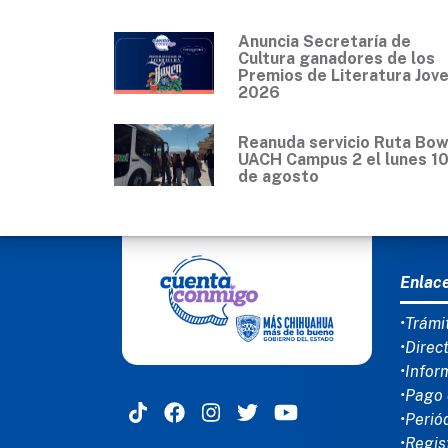
Anuncia Secretaría de
Cultura ganadores de los
Premios de Literatura Jov
2026
Reanuda servicio Ruta Bow
UACH Campus 2 el lunes 1
de agosto
MEN
Enlac
•Trámi
•Direc
•Infor
•Pago 
•Perió
•Regis