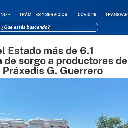
GACIÓN PRINCIPAL
RNO
TRÁMITES Y SERVICIOS
COVID-19
TRANSPAR
l Estado más de 6.1
Pasar al contenido principal
a de sorgo a productores de
 Práxedis G. Guerrero