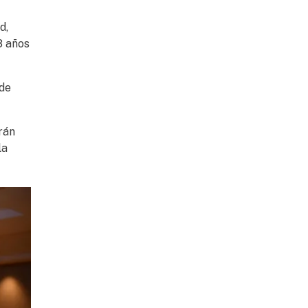
d,
3 años
 de
rán
la