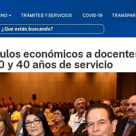
GACIÓN PRINCIPAL
RNO
TRÁMITES Y SERVICIOS
COVID-19
TRANSPAR
ulos económicos a docente
Pasar al contenido principal
0 y 40 años de servicio