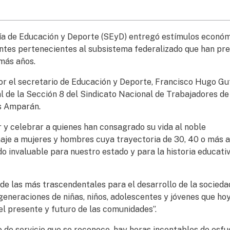
ría de Educación y Deporte (SEyD) entregó estímulos econó
ntes pertenecientes al subsistema federalizado que han pr
 más años.
r el secretario de Educación y Deporte, Francisco Hugo Gu
l de la Sección 8 del Sindicato Nacional de Trabajadores de
s Amparán.
 y celebrar a quienes han consagrado su vida al noble
je a mujeres y hombres cuya trayectoria de 30, 40 o más 
do invaluable para nuestro estado y para la historia educati
 de las más trascendentales para el desarrollo de la sociedad
generaciones de niñas, niños, adolescentes y jóvenes que ho
el presente y futuro de las comunidades”.
o de servicio que se reconoce, hay horas incontables de esfu