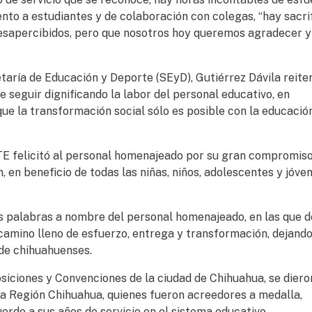
to a estudiantes y de colaboración con colegas, “hay sacrif
desapercibidos, pero que nosotros hoy queremos agradecer y
aría de Educación y Deporte (SEyD), Gutiérrez Dávila reiter
 seguir dignificando la labor del personal educativo, en
ue la transformación social sólo es posible con la educación
NTE felicitó al personal homenajeado por su gran compromiso
n, en beneficio de todas las niñas, niños, adolescentes y jóve
s palabras a nombre del personal homenajeado, en las que 
 camino lleno de esfuerzo, entrega y transformación, dejand
de chihuahuenses.
siciones y Convenciones de la ciudad de Chihuahua, se diero
a Región Chihuahua, quienes fueron acreedores a medalla,
rdo a sus años de servicio en el sistema educativo.