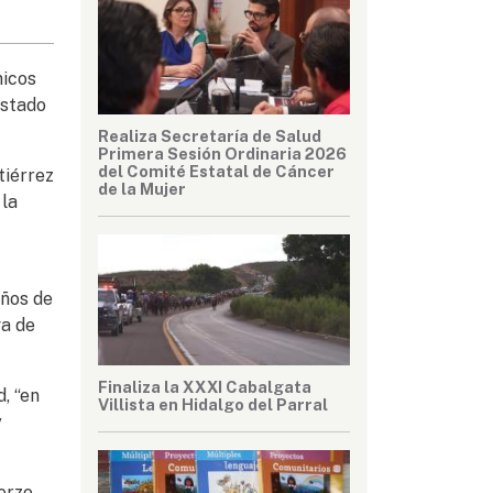
micos
estado
Realiza Secretaría de Salud
Primera Sesión Ordinaria 2026
del Comité Estatal de Cáncer
tiérrez
de la Mujer
 la
años de
va de
Finaliza la XXXI Cabalgata
, “en
Villista en Hidalgo del Parral
y
erzo,