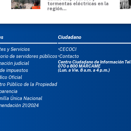
tormentas eléctricas en la
región...
Ú DEL PIE
es
Ciudadano
tes y Servicios
•CECOCI
torio de servidores públicos
•Contacto
Centro Ciudadano de Información Tel
mación judicial
070 o 800 MÁRCAME
de impuestos
(Lun. a Vie. 8 a.m. a 4 p.m.)
dico Oficial
tro Público de la Propiedad
parencia
nilla Única Nacional
mendación 21/2024