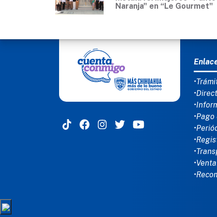
Naranja" en “Le Gourmet"
MEN
Enlac
•Trámi
•Direc
•Infor
•Pago 
•Perió
•Regis
•Trans
•Venta
•Reco