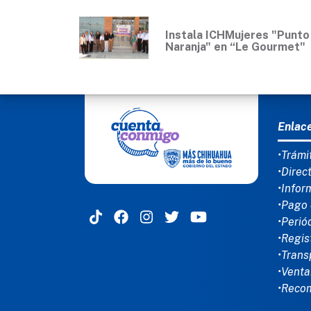
Instala ICHMujeres "Punto
Naranja" en “Le Gourmet"
MEN
Enlac
•Trámi
•Direc
•Infor
•Pago 
•Perió
•Regis
•Trans
•Venta
•Reco