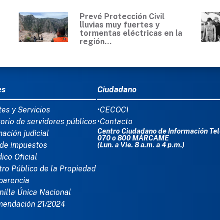
Prevé Protección Civil
lluvias muy fuertes y
tormentas eléctricas en la
región...
Ú DEL PIE
es
Ciudadano
tes y Servicios
•CECOCI
torio de servidores públicos
•Contacto
Centro Ciudadano de Información Tel
mación judicial
070 o 800 MÁRCAME
de impuestos
(Lun. a Vie. 8 a.m. a 4 p.m.)
dico Oficial
tro Público de la Propiedad
parencia
nilla Única Nacional
mendación 21/2024