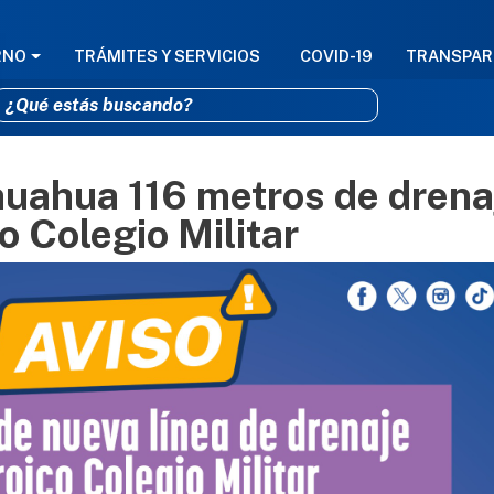
GACIÓN PRINCIPAL
RNO
TRÁMITES Y SERVICIOS
COVID-19
TRANSPAR
huahua 116 metros de drena
Pasar al contenido principal
o Colegio Militar