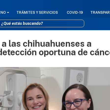
GACIÓN PRINCIPAL
RNO
TRÁMITES Y SERVICIOS
COVID-19
TRANSPAR
 a las chihuahuenses a
Pasar al contenido principal
detección oportuna de cánc