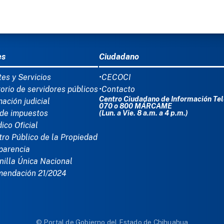
Ú DEL PIE
es
Ciudadano
tes y Servicios
•CECOCI
torio de servidores públicos
•Contacto
Centro Ciudadano de Información Tel
mación judicial
070 o 800 MÁRCAME
de impuestos
(Lun. a Vie. 8 a.m. a 4 p.m.)
dico Oficial
tro Público de la Propiedad
parencia
nilla Única Nacional
mendación 21/2024
© Portal de Gobierno del Estado de Chihuahua