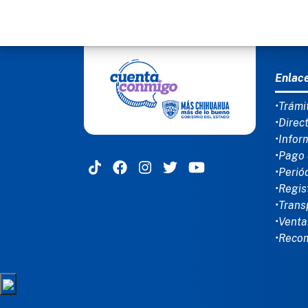
MEN
Enlac
•Trámi
•Direc
•Infor
•Pago 
•Perió
•Regis
•Trans
•Venta
•Reco