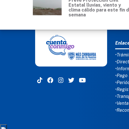
Prevé Protección Civil
Estatal lluvias, viento y
clima cálido para este fin 
semana
MEN
Enlac
•Trámi
•Direc
•Infor
•Pago 
•Perió
•Regis
•Trans
•Venta
•Reco