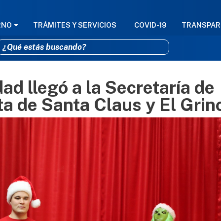
GACIÓN PRINCIPAL
RNO
TRÁMITES Y SERVICIOS
COVID-19
TRANSPAR
ad llegó a la Secretaría de
Pasar al contenido principal
ta de Santa Claus y El Grin