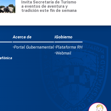
Invita Secretaría de Turismo
a eventos de aventura y
tradición este fin de semana
Acerca de
iGobierno
•Portal Gubernamental
•Plataforma RH
•Webmail
efónica