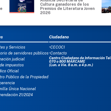
Anuncia Secretaría de
Cultura ganadores de los
de
Premios de Literatura Joven
2026
Ú DEL PIE
es
Ciudadano
tes y Servicios
•CECOCI
torio de servidores públicos
•Contacto
Centro Ciudadano de Información Tel
mación judicial
070 o 800 MÁRCAME
de impuestos
(Lun. a Vie. 8 a.m. a 4 p.m.)
dico Oficial
tro Público de la Propiedad
parencia
nilla Única Nacional
mendación 21/2024