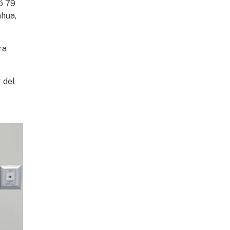
dó 79
ahua,
ra
 del