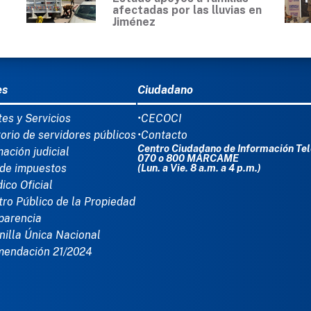
0
afectadas por las lluvias en
Jiménez
Ú DEL PIE
es
Ciudadano
tes y Servicios
•CECOCI
torio de servidores públicos
•Contacto
Centro Ciudadano de Información Tel
mación judicial
070 o 800 MÁRCAME
de impuestos
(Lun. a Vie. 8 a.m. a 4 p.m.)
dico Oficial
tro Público de la Propiedad
parencia
nilla Única Nacional
mendación 21/2024