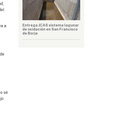
d,
del
Entrega JCAS sistema lagunar
va a
de oxidación en San Francisco
de Borja
 de
yo sé
jo