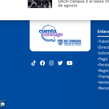
UACH Campus 2 el lunes 1
de agosto
MEN
Enlac
•Trámi
•Direc
•Infor
•Pago 
•Perió
•Regis
•Trans
•Venta
•Reco