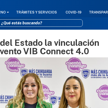
GACIÓN PRINCIPAL
RNO
TRÁMITES Y SERVICIOS
COVID-19
TRANSPAR
el Estado la vinculación
Pasar al contenido principal
evento VIB Connect 4.0