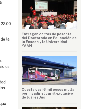
a
 22:00
Entregan cartas de pasante
del Doctorado en Educación de
 de la
la Ensech y la Universidad
YAAN
de
vicios
dad
las
Cuesta casi 6 mil pesos multa
por invadir el carril exclusivo
de JuárezBus
 que