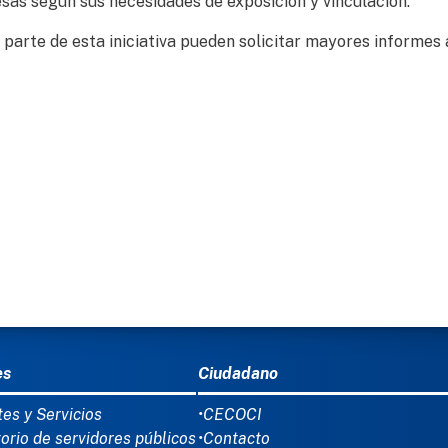
esas según sus necesidades de exposición y vinculación.
parte de esta iniciativa pueden solicitar mayores informes 
Ú DEL PIE
es
Ciudadano
tes y Servicios
•CECOCI
torio de servidores públicos
•Contacto