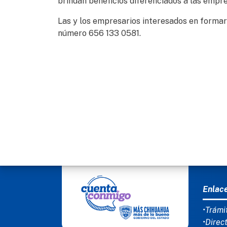
brindan beneficios diferenciados a las empr
Las y los empresarios interesados en formar 
número 656 133 0581.
MEN
Enlac
•Trámi
•Direc