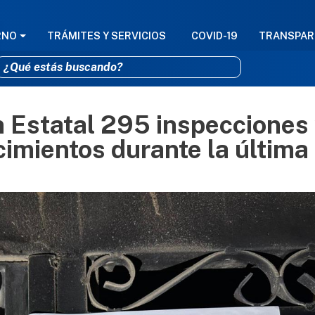
GACIÓN PRINCIPAL
RNO
TRÁMITES Y SERVICIOS
COVID-19
TRANSPAR
 Estatal 295 inspecciones
Pasar al contenido principal
cimientos durante la última