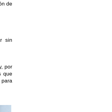
ón de 
 sin 
 por 
 que 
para 