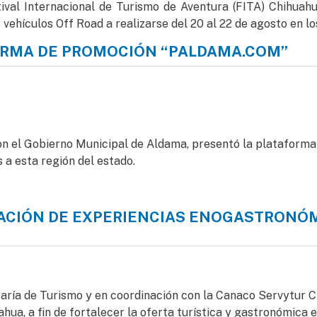
tival Internacional de Turismo de Aventura (FITA) Chihuahu
 vehículos Off Road a realizarse del 20 al 22 de agosto en l
ORMA DE PROMOCIÓN “PALDAMA.COM”
ma de promoción “Paldama.com”
on el Gobierno Municipal de Aldama, presentó la plataforma
s a esta región del estado.
ACIÓN DE EXPERIENCIAS ENOGASTRONÓM
ón de experiencias enogastronómicas para fortalecer su ofe
taría de Turismo y en coordinación con la Canaco Servytur C
a, a fin de fortalecer la oferta turística y gastronómica en