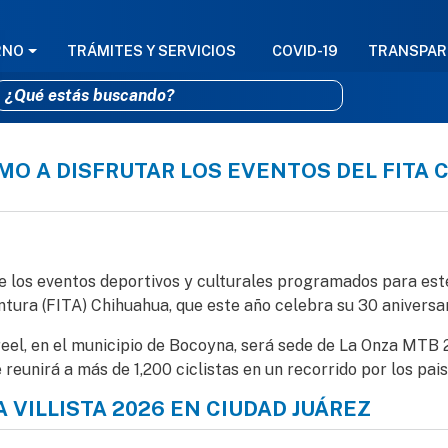
GACIÓN PRINCIPAL
RNO
TRÁMITES Y SERVICIOS
COVID-19
TRANSPAR
SMO A DISFRUTAR LOS EVENTOS DEL FITA 
Pasar al contenido principal
o a disfrutar los eventos del FITA Chihuahua este fin de sem
de los eventos deportivos y culturales programados para est
ntura (FITA) Chihuahua, que este año celebra su 30 aniversar
Creel, en el municipio de Bocoyna, será sede de La Onza MTB
eunirá a más de 1,200 ciclistas en un recorrido por los pai
 VILLISTA 2026 EN CIUDAD JUÁREZ