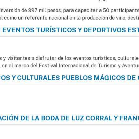
 inversión de 997 mil pesos, para capacitar a 50 participan
tal como un referente nacional en la producción de vino, dest
R EVENTOS TURÍSTICOS Y DEPORTIVOS ES
ventos turísticos y deportivos este fin de semana
 y visitantes a disfrutar de los eventos turísticos, cultura
, en el marco del Festival Internacional de Turismo y Aventur
COS Y CULTURALES PUEBLOS MÁGICOS DE
s y culturales Pueblos Mágicos de Casas Grandes y Guachoch
CACIÓN DE LA BODA DE LUZ CORRAL Y FRAN
ión de la boda de Luz Corral y Francisco Villa en Riva Palaci