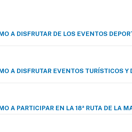
illista 2026 en Ciudad Juárez
ISMO A DISFRUTAR DE LOS EVENTOS DEP
o a disfrutar de los eventos deportivos programados para e
SMO A DISFRUTAR EVENTOS TURÍSTICOS Y 
 a disfrutar eventos turísticos y deportivos este fin de sem
MO A PARTICIPAR EN LA 18ª RUTA DE LA 
o a participar en la 18ª Ruta de la Manzana 2026