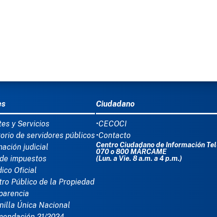
Ú DEL PIE
es
Ciudadano
tes y Servicios
•CECOCI
torio de servidores públicos
•Contacto
Centro Ciudadano de Información Tel
mación judicial
070 o 800 MÁRCAME
de impuestos
(Lun. a Vie. 8 a.m. a 4 p.m.)
dico Oficial
tro Público de la Propiedad
parencia
nilla Única Nacional
mendación 21/2024