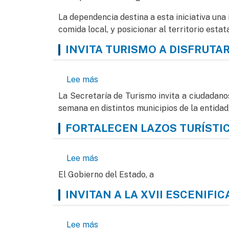
La dependencia destina a esta iniciativa una
comida local, y posicionar al territorio esta
INVITA TURISMO A DISFRUTA
sobre Invita Turismo a disfrutar e
Lee más
La Secretaría de Turismo invita a ciudadanos
semana en distintos municipios de la entidad
FORTALECEN LAZOS TURÍSTI
sobre Fortalecen lazos turístico
Lee más
El Gobierno del Estado, a
INVITAN A LA XVII ESCENIFI
sobre Invitan a la XVII escenificac
Lee más