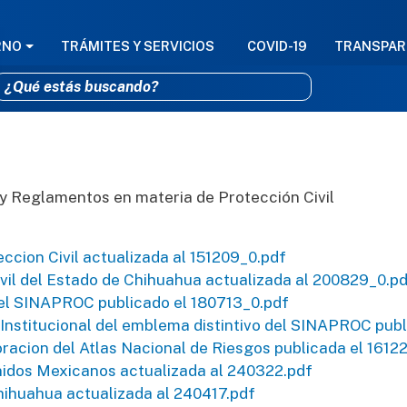
GACIÓN PRINCIPAL
RNO
TRÁMITES Y SERVICIOS
COVID-19
TRANSPAR
Pasar al contenido principal
 y Reglamentos en materia de Protección Civil
ccion Civil actualizada al 151209_0.pdf
vil del Estado de Chihuahua actualizada al 200829_0.p
el SINAPROC publicado el 180713_0.pdf
nstitucional del emblema distintivo del SINAPROC publ
racion del Atlas Nacional de Riesgos publicada el 1612
Unidos Mexicanos actualizada al 240322.pdf
Chihuahua actualizada al 240417.pdf