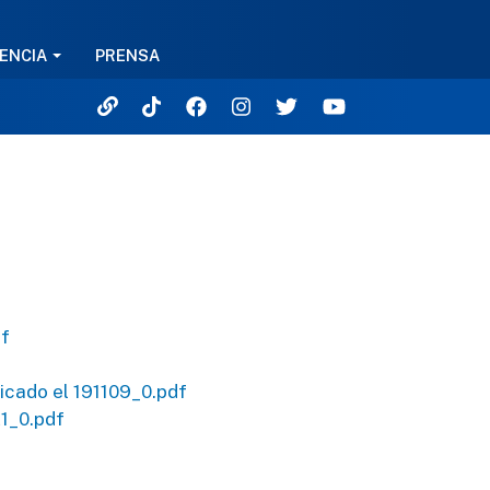
ENCIA
PRENSA
df
icado el 191109_0.pdf
21_0.pdf