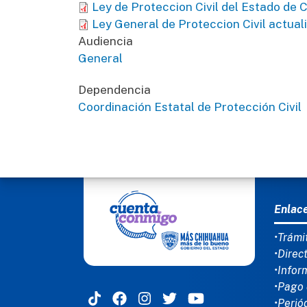
Ley de Proteccion Civil del Estado de 
Ley General de Proteccion Civil actual
Audiencia
General
Dependencia
Coordinación Estatal de Protección Civil
MEN
Enlac
•Trámi
•Direc
•Infor
•Pago 
•Perió