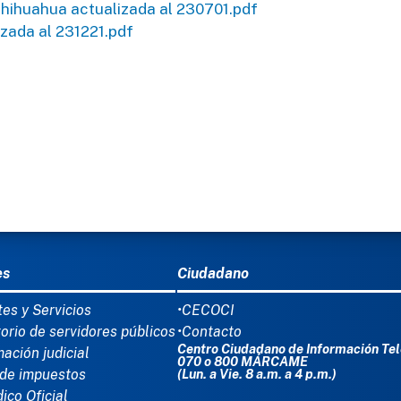
Chihuahua actualizada al 230701.pdf
izada al 231221.pdf
Ú DEL PIE
es
Ciudadano
tes y Servicios
•CECOCI
torio de servidores públicos
•Contacto
Centro Ciudadano de Información Tel
mación judicial
070 o 800 MÁRCAME
de impuestos
(Lun. a Vie. 8 a.m. a 4 p.m.)
dico Oficial